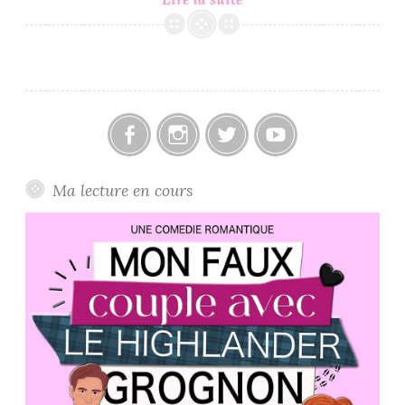
Goût
du
Thé,
Celui
du
Vent,
Saison
Facebook
Instagram
Twitter
Youtube
1
Ma lecture en cours
–
Eve
Borelli