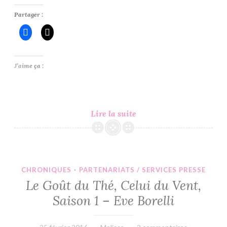
Partager :
J’aime ça :
Le
Lire la suite
Goût
du
Thé,
Celui
CHRONIQUES
·
PARTENARIATS / SERVICES PRESSE
du
Le Goût du Thé, Celui du Vent,
Vent,
Saison 1 – Eve Borelli
Saison
2
–