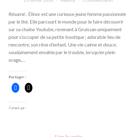
25 février 2016
Melissa
2 commentaires
Eve
Résumé : Élinor est une curieuse jeune femme passionnée
Borelli
par le thé. Elle parcourt le monde pour le faire découvrir
sur sa chaîne Youtube, revenant à Gruissan uniquement
pour s’occuper de sa petite boutique ; adorable lieu de
rencontre, son rêve d’enfant. Une vie calme et douce,
soudainement envahie par le trouble, lorsqu’en plein
orage,…
Partager :
J’aime ça :
Le
Lire la suite