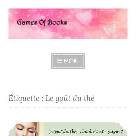
Accéder
au
contenu
principal
Games Of Books
MENU
Étiquette :
Le goût du thé
Le Goût du Thé, Celui du Vent, Saison 2 – Eve Borelli