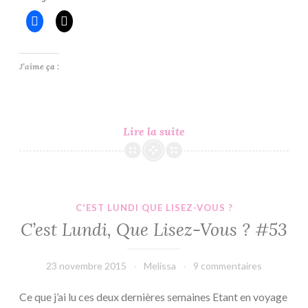
J’aime ça :
C’est
Lire la suite
Lundi,
Que
Lisez-
Vous
C'EST LUNDI QUE LISEZ-VOUS ?
?
C’est Lundi, Que Lisez-Vous ? #53
#54
23 novembre 2015
Melissa
9 commentaires
Ce que j’ai lu ces deux dernières semaines Etant en voyage