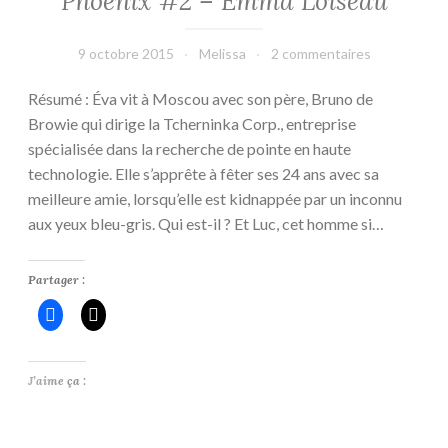
Phoenix #2 – Emma Loiseau
#48
9 octobre 2015
Melissa
2 commentaires
Résumé : Éva vit à Moscou avec son père, Bruno de
Browie qui dirige la Tcherninka Corp., entreprise
spécialisée dans la recherche de pointe en haute
technologie. Elle s’apprête à fêter ses 24 ans avec sa
meilleure amie, lorsqu’elle est kidnappée par un inconnu
aux yeux bleu-gris. Qui est-il ? Et Luc, cet homme si…
Partager :
J’aime ça :