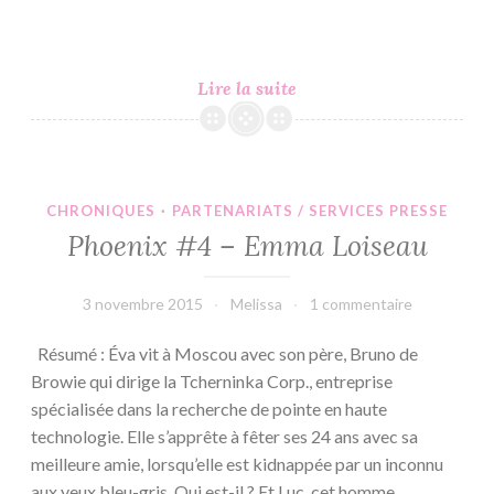
Phoenix
Lire la suite
#5
–
Emma
Loiseau
CHRONIQUES
·
PARTENARIATS / SERVICES PRESSE
Phoenix #4 – Emma Loiseau
3 novembre 2015
Melissa
1 commentaire
Résumé : Éva vit à Moscou avec son père, Bruno de
Browie qui dirige la Tcherninka Corp., entreprise
spécialisée dans la recherche de pointe en haute
technologie. Elle s’apprête à fêter ses 24 ans avec sa
meilleure amie, lorsqu’elle est kidnappée par un inconnu
aux yeux bleu-gris. Qui est-il ? Et Luc, cet homme…