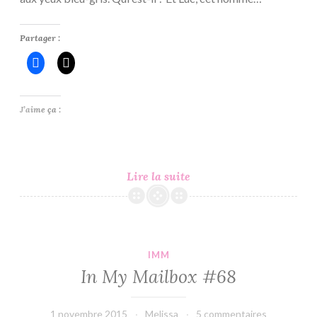
Partager :
J’aime ça :
Phoenix
Lire la suite
#4
–
Emma
Loiseau
IMM
In My Mailbox #68
1 novembre 2015
Melissa
5 commentaires