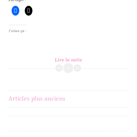
J’aime ça :
In
Lire la suite
My
Mailbox
#64
Navigation
Articles plus anciens
des
articles