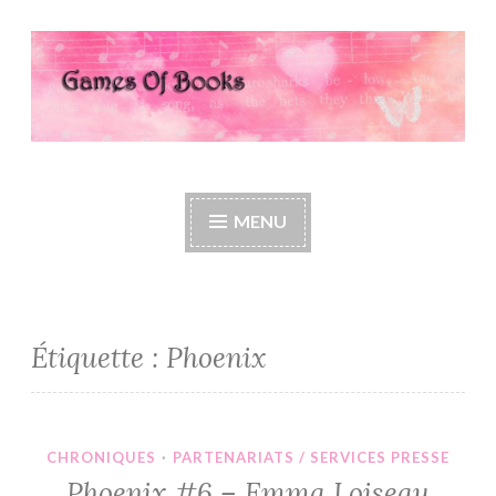
Accéder
au
contenu
principal
Games Of Books
MENU
Étiquette :
Phoenix
CHRONIQUES
·
PARTENARIATS / SERVICES PRESSE
Phoenix #6 – Emma Loiseau