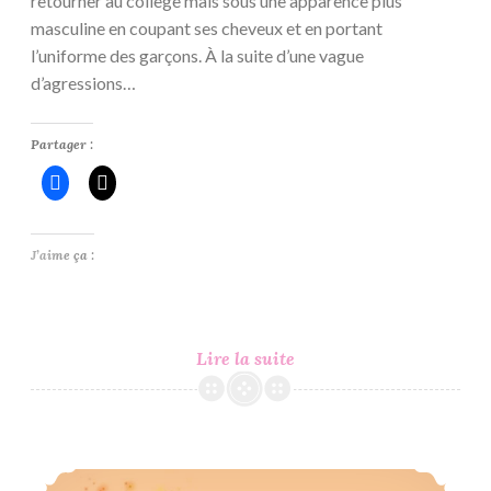
retourner au collège mais sous une apparence plus
masculine en coupant ses cheveux et en portant
l’uniforme des garçons. À la suite d’une vague
d’agressions…
Partager :
J’aime ça :
Sayonara
Lire la suite
Miniskirt
#1
–
Aoi
Bilan Lecture du Mois de Novembre 2020