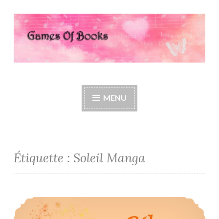
Accéder
au
contenu
principal
Games Of Books
MENU
Étiquette :
Soleil Manga
Bilan Lecture du Mois de Janvier 2021