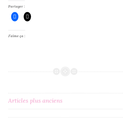
Partager :
J’aime ça :
Navigation
Articles plus anciens
des
articles