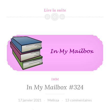
C’est
Lire la suite
Lundi,
Que
Lisez-
Vous
In My Mailbox #324
?
#269
IMM
In My Mailbox #324
17 janvier 2021
Melissa
13 commentaires