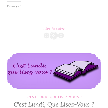
J’aime ça :
Sayonara
Lire la suite
Miniskirt
#2
–
Aoi
C’est Lundi, Que Lisez-Vous ? #269
Makino
C'EST LUNDI QUE LISEZ-VOUS ?
C’est Lundi, Que Lisez-Vous ?