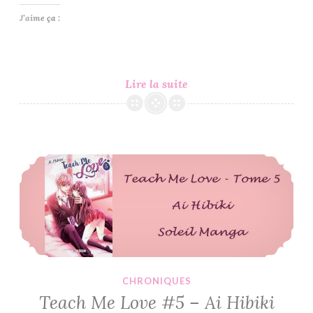
J’aime ça :
C’est
Lire la suite
Lundi,
Que
Lisez-
Vous
Teach Me Love #5 – Ai Hibiki
?
#263
CHRONIQUES
Teach Me Love #5 – Ai Hibiki