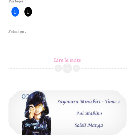
Partager :
J’aime ça :
Bilan
Lire la suite
Lecture
du
Mois
de
Sayonara Miniskirt #2 – Aoi Makino
Janvier
2021