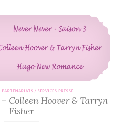
Mailbox
#162
Never Never #3 – Colleen Hoover & Tarryn Fisher
·
PARTENARIATS / SERVICES PRESSE
– Colleen Hoover & Tarryn
Fisher