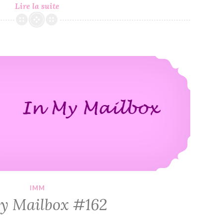
In
Lire la suite
My
Mailbox
#169
In My Mailbox #162
IMM
y Mailbox #162