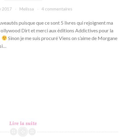
e 2017
Melissa
4 commentaires
veautés puisque que ce sont 5 livres qui rejoignent ma
llywood Dirt et merci aux éditions Addictives pour la
!
Sinon je me suis procuré Viens on s’aime de Morgane
nsi…
In
Lire la suite
My