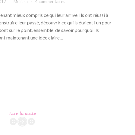
2017
Melissa
4 commentaires
enant mieux compris ce qui leur arrive. Ils ont réussi à
struire leur passé, découvrir ce qu’ils étaient l’un pour
s sont sur le point, ensemble, de savoir pourquoi ils
 ont maintenant une idée claire…
Never
Lire la suite
Never
#3