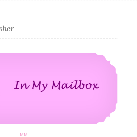
sher
In My Mailbox #169
IMM