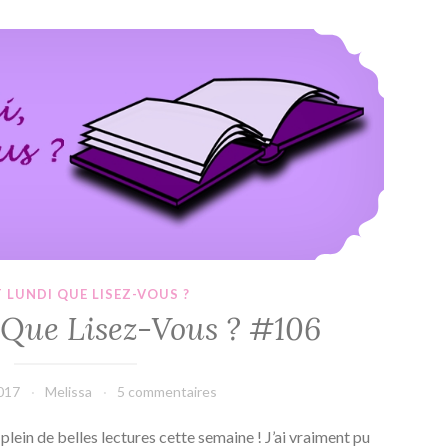
–
Colleen
C’est Lundi, Que Lisez-Vous ? #106
Hoover
&
Tarryn
Fisher
T LUNDI QUE LISEZ-VOUS ?
, Que Lisez-Vous ? #106
2017
Melissa
5 commentaires
 plein de belles lectures cette semaine ! J’ai vraiment pu