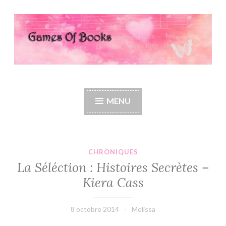
Accéder
au
contenu
principal
Games Of Books
MENU
CHRONIQUES
La Séléction : Histoires Secrètes –
Kiera Cass
8 octobre 2014
Melissa