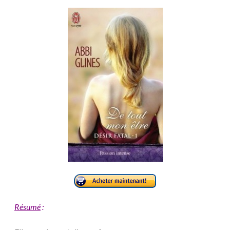
Résumé
: