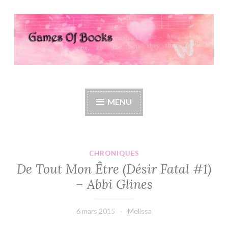
Accéder
au
contenu
principal
Games Of Books
MENU
CHRONIQUES
De Tout Mon Être (Désir Fatal #1)
– Abbi Glines
6 mars 2015
Melissa