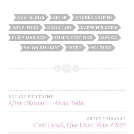
ABBI GLINES
AFTER
ANDRÉA CREMER
ANNA TODD
BOOKTUBE
DARWIN'S GAME
IN MY MAILBOX
LUMEN EDITIONS
MANGA
SALON DU LIVRE
VIDÉO
YOUTUBE
Navigation
ARTICLE PRÉCÉDENT
After : Saison 1 – Anna Todd
de
ARTICLE SUIVANT
l’article
C’est Lundi, Que Lisez-Vous ? #25