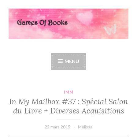
Accéder
au
contenu
principal
Games Of Books
MENU
IMM
In My Mailbox #37 : Spécial Salon
du Livre + Diverses Acquisitions
22 mars 2015
Melissa