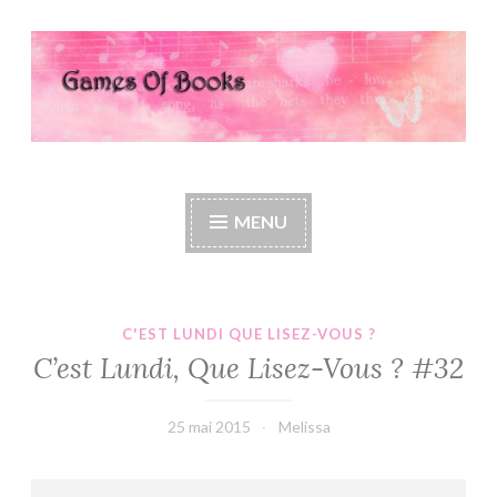
Accéder
au
contenu
principal
Games Of Books
MENU
C'EST LUNDI QUE LISEZ-VOUS ?
C’est Lundi, Que Lisez-Vous ? #32
25 mai 2015
Melissa