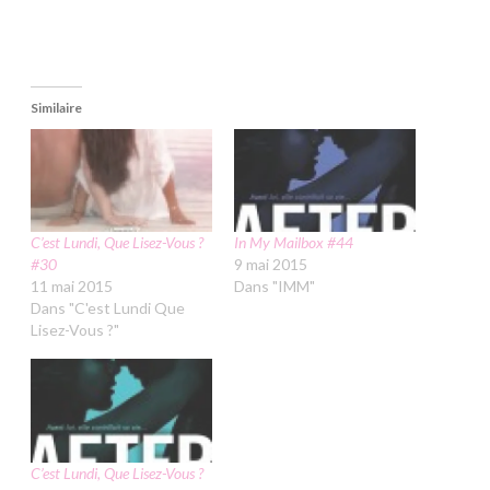
Similaire
C’est Lundi, Que Lisez-Vous ?
In My Mailbox #44
#30
9 mai 2015
11 mai 2015
Dans "IMM"
Dans "C'est Lundi Que
Lisez-Vous ?"
C’est Lundi, Que Lisez-Vous ?