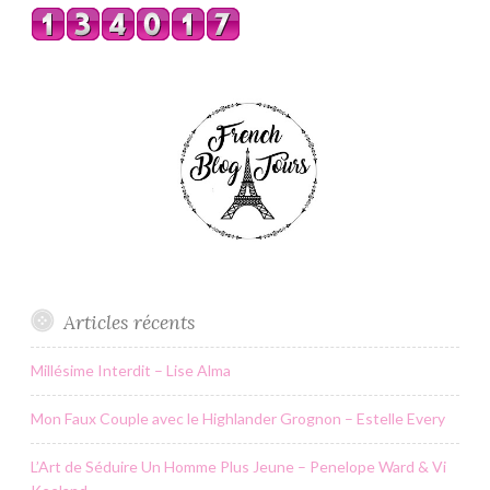
Articles récents
Millésime Interdit – Lise Alma
Mon Faux Couple avec le Highlander Grognon – Estelle Every
L’Art de Séduire Un Homme Plus Jeune – Penelope Ward & Vi