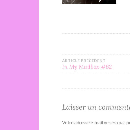
Navigation
ARTICLE PRÉCÉDENT
In My Mailbox #62
de
l’article
Laisser un comment
Votre adresse e-mail ne sera pas p