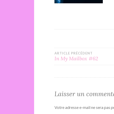
Navigation
ARTICLE PRÉCÉDENT
In My Mailbox #62
de
l’article
Laisser un comment
Votre adresse e-mail ne sera pas p