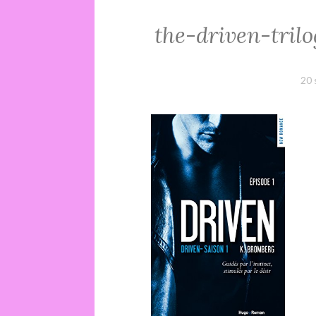
the-driven-tril
20 