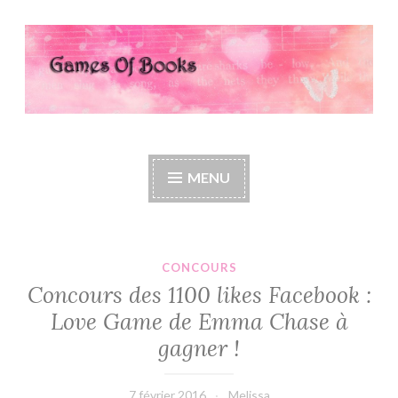
Accéder
au
contenu
principal
Games Of Books
MENU
CONCOURS
Concours des 1100 likes Facebook :
Love Game de Emma Chase à
gagner !
7 février 2016
Melissa