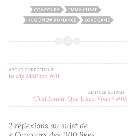
CONCOURS
EMMA CHASE
HUGO NEW ROMANCE
LOVE GAME
Navigation
ARTICLE PRÉCÉDENT
In My Mailbox #81
de
ARTICLE SUIVANT
l’article
C’est Lundi, Que Lisez-Vous ? #63
2 réflexions au sujet de
«
Concours des 1100 likes