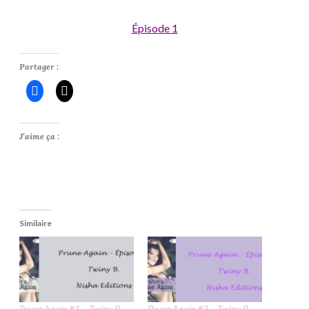
Épisode 1
Partager :
J’aime ça :
Similaire
Prune Again #1 – Twiny B.
Prune Again #3 – Twiny B.