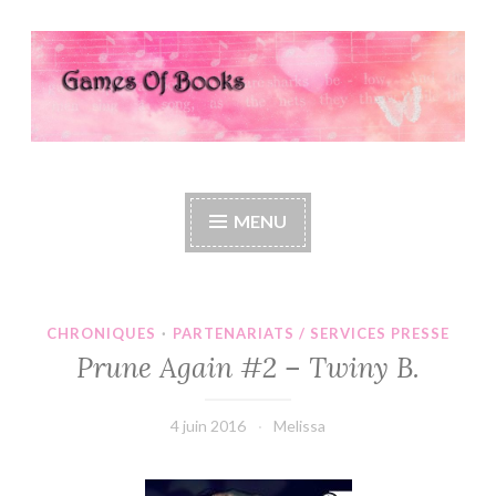
Accéder
au
contenu
principal
Games Of Books
MENU
CHRONIQUES
·
PARTENARIATS / SERVICES PRESSE
Prune Again #2 – Twiny B.
4 juin 2016
Melissa