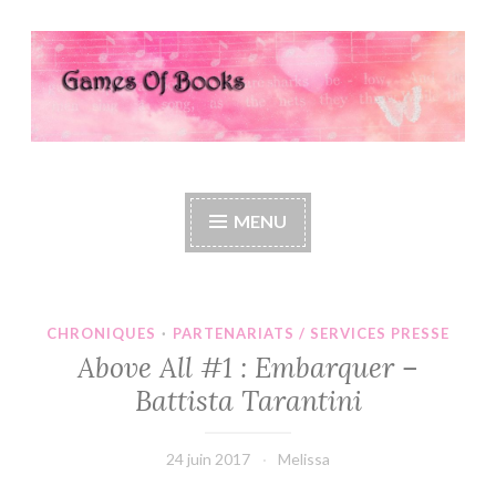
Accéder
au
contenu
principal
Games Of Books
MENU
CHRONIQUES
·
PARTENARIATS / SERVICES PRESSE
Above All #1 : Embarquer –
Battista Tarantini
24 juin 2017
Melissa