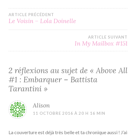
Navigation
ARTICLE PRÉCÉDENT
Le Voisin – Lola Doinelle
de
ARTICLE SUIVANT
l’article
In My Mailbox #151
2 réflexions au sujet de «
Above All
#1 : Embarquer – Battista
Tarantini
»
Alison
11 OCTOBRE 2016 À 20 H 16 MIN
La couverture est déjà très belle et ta chronique aussi ! J’ai