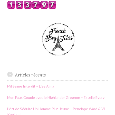
Articles récents
Millésime Interdit – Lise Alma
Mon Faux Couple avec le Highlander Grognon – Estelle Every
L’Art de Séduire Un Homme Plus Jeune – Penelope Ward & Vi
Keeland