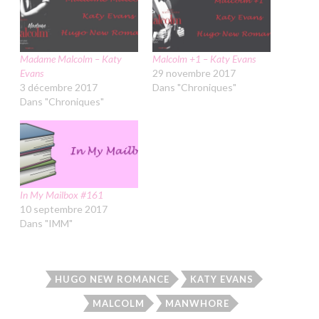
Madame Malcolm – Katy
Malcolm +1 – Katy Evans
Evans
29 novembre 2017
3 décembre 2017
Dans "Chroniques"
Dans "Chroniques"
In My Mailbox #161
10 septembre 2017
Dans "IMM"
HUGO NEW ROMANCE
KATY EVANS
MALCOLM
MANWHORE