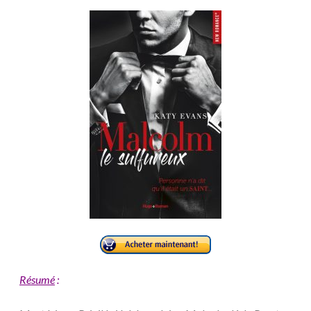
Résumé
: