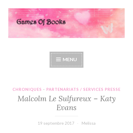
Accéder
au
contenu
principal
Games Of Books
MENU
CHRONIQUES
·
PARTENARIATS / SERVICES PRESSE
Malcolm Le Sulfureux – Katy
Evans
19 septembre 2017
Melissa