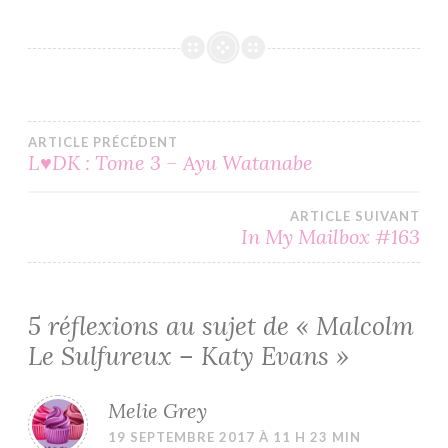
Navigation
ARTICLE PRÉCÉDENT
L♥DK : Tome 3 – Ayu Watanabe
de
ARTICLE SUIVANT
l’article
In My Mailbox #163
5 réflexions au sujet de «
Malcolm
Le Sulfureux – Katy Evans
»
Melie Grey
19 SEPTEMBRE 2017 À 11 H 23 MIN