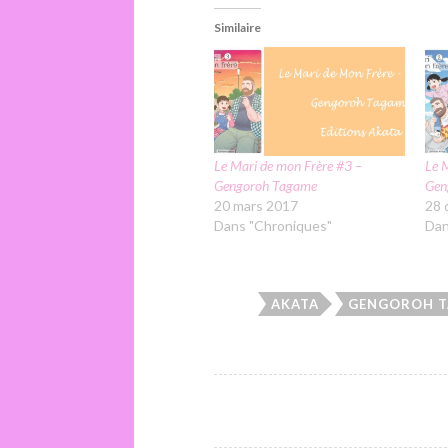
Similaire
Le Mari de mon Frère #3 –
Le 
Gengoroh Tagame
Gen
20 mars 2017
28 
Dans "Chroniques"
Dan
AKATA
GENGOROH 