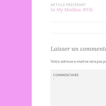
Navigation
ARTICLE PRÉCÉDENT
In My Mailbox #176
de
l’article
Laisser un comment
Votre adresse e-mail ne sera pas p
COMMENTAIRE
*