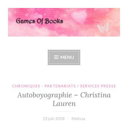
Accéder
au
contenu
principal
Games Of Books
MENU
CHRONIQUES
·
PARTENARIATS / SERVICES PRESSE
Autoboyographie – Christina
Lauren
23 juin 2018
Melissa