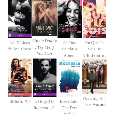
Single Daddy
Les Délices
Et Puis
Où Que Tu
: Try Me If
de Ton Corps
Soudain
Sois, Je
You Can
Aimer
T’Entendrai
Goodnight, I
Stiletto #3
Si Royal &
Riverdale :
Love You #2
Indécent #1
The Day