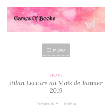
Accéder
au
contenu
principal
Games Of Books
MENU
BILANS
Bilan Lecture du Mois de Janvier
2019
2 février 2019
Melissa