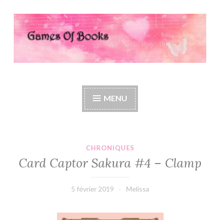
Accéder
au
contenu
principal
Games Of Books
MENU
CHRONIQUES
Card Captor Sakura #4 – Clamp
5 février 2019
Melissa