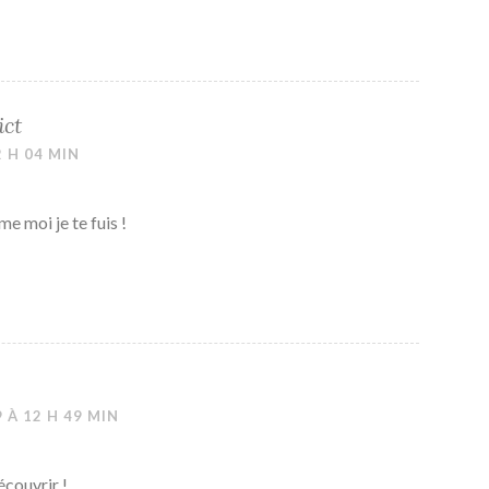
ict
2 H 04 MIN
e moi je te fuis !
 À 12 H 49 MIN
découvrir !