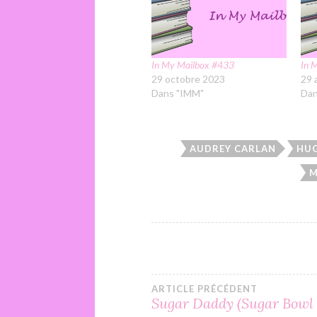
In My Mailbox #433
In 
29 octobre 2023
29 
Dans "IMM"
Dan
AUDREY CARLAN
HU
M
Navigation
ARTICLE PRÉCÉDENT
Sugar Daddy (Sugar Bowl 