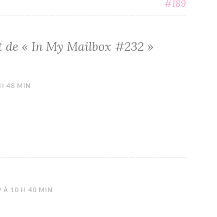
#189
t de «
In My Mailbox #232
»
 H 48 MIN
 À 10 H 40 MIN