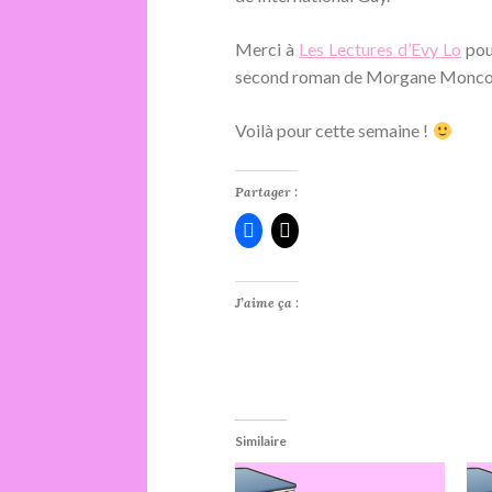
Merci à
Les Lectures d’Evy Lo
pour
second roman de Morgane Monco
Voilà pour cette semaine !
Partager :
J’aime ça :
Similaire