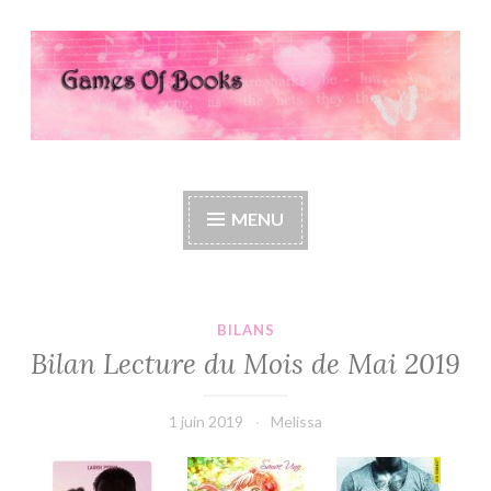
Accéder
au
contenu
principal
Games Of Books
MENU
BILANS
Bilan Lecture du Mois de Mai 2019
1 juin 2019
Melissa