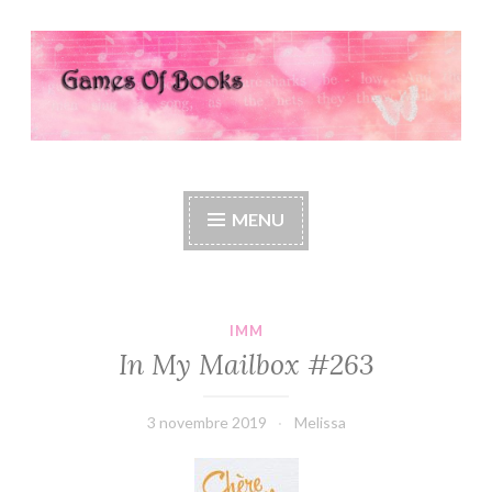
Accéder
au
contenu
principal
Games Of Books
MENU
IMM
In My Mailbox #263
3 novembre 2019
Melissa