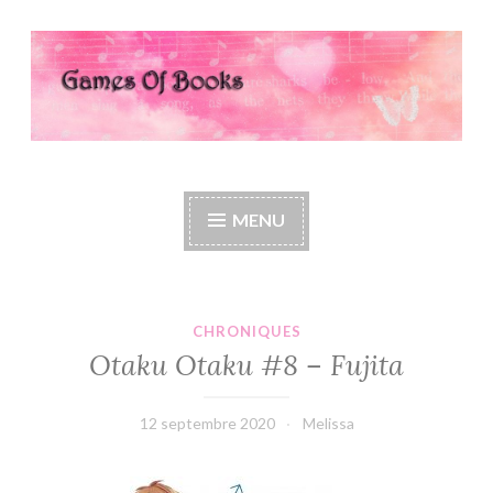
Accéder
au
contenu
principal
Games Of Books
MENU
CHRONIQUES
Otaku Otaku #8 – Fujita
12 septembre 2020
Melissa