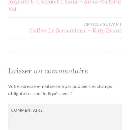
Royauté & Chocolat Chaud – Anna-Victoria
Val
de
l’article
ARTICLE SUIVANT
Cullen Le Scandaleux – Katy Evans
Laisser un commentaire
Votre adresse e-mail ne sera pas publiée.
Les champs
obligatoires sont indiqués avec
*
COMMENTAIRE
*