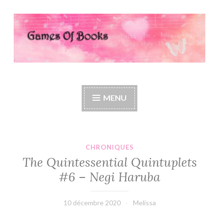
Accéder
au
contenu
principal
Games Of Books
MENU
CHRONIQUES
The Quintessential Quintuplets
#6 – Negi Haruba
10 décembre 2020
Melissa