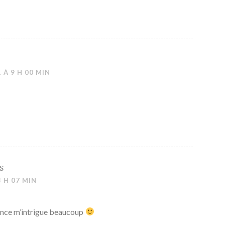
 À 9 H 00 MIN
s
3 H 07 MIN
mance m’intrigue beaucoup