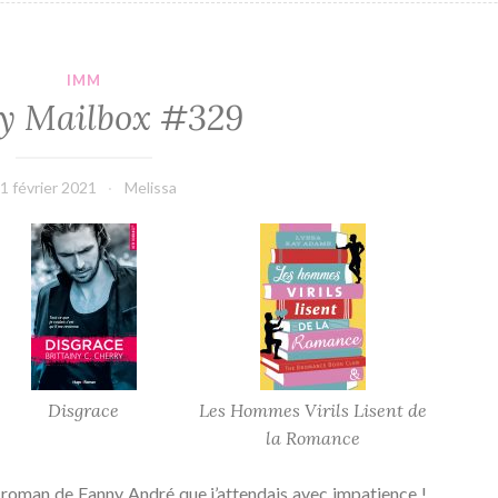
IMM
y Mailbox #329
1 février 2021
Melissa
Disgrace
Les Hommes Virils Lisent de
la Romance
u roman de Fanny André que j’attendais avec impatience !