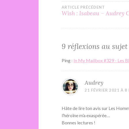
Navigation
ARTICLE PRÉCÉDENT
Wish : Isabeau – Audrey 
de
l’article
9 réflexions au sujet
Ping :
In My Mailbox #329 - Les B
Audrey
21 FÉVRIER 2021 À 8
Hâte de lire ton avis sur Les Homm
l’héroïne m’a exaspérée…
Bonnes lectures !