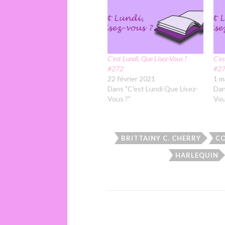
C’est Lundi, Que Lisez-Vous ?
C’es
#272
#2
22 février 2021
1 m
Dans "C'est Lundi Que Lisez-
Dan
Vous ?"
Vou
BRITTAINY C. CHERRY
CO
HARLEQUIN