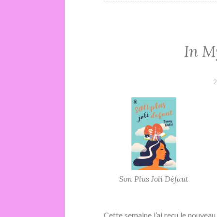
In M
2
Son Plus Joli Défaut
Cette semaine j’ai reçu le nouvea