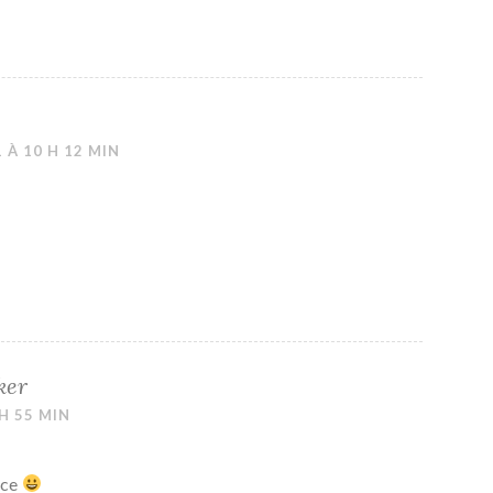
 À 10 H 12 MIN
ker
 H 55 MIN
ace