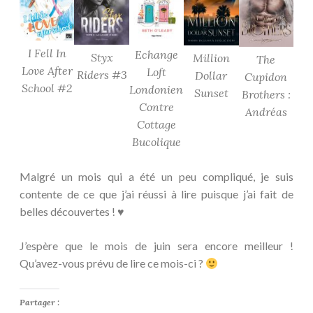
I Fell In
Echange
Styx
Million
The
Love After
Loft
Riders #3
Dollar
Cupidon
School #2
Londonien
Sunset
Brothers :
Contre
Andréas
Cottage
Bucolique
Malgré un mois qui a été un peu compliqué, je suis
contente de ce que j’ai réussi à lire puisque j’ai fait de
belles découvertes ! ♥
J’espère que le mois de juin sera encore meilleur !
Qu’avez-vous prévu de lire ce mois-ci ?
Partager :