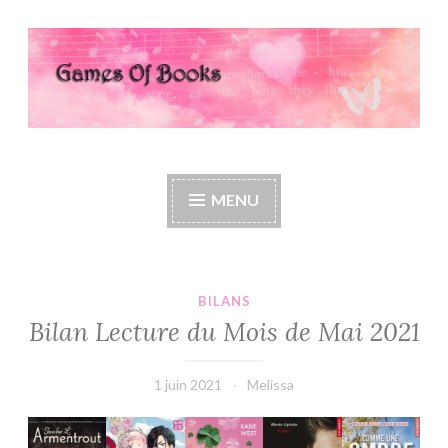
Accéder
au
contenu
principal
Games Of Books
MENU
BILANS
Bilan Lecture du Mois de Mai 2021
1 juin 2021
Melissa