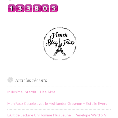
Articles récents
Millésime Interdit – Lise Alma
Mon Faux Couple avec le Highlander Grognon – Estelle Every
L’Art de Séduire Un Homme Plus Jeune – Penelope Ward & Vi