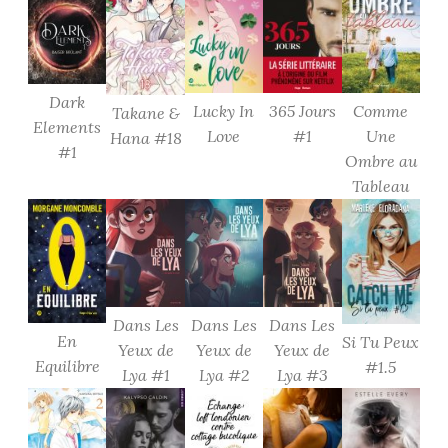
Dark
Lucky In
365 Jours
Comme
Takane &
Elements
Love
#1
Une
Hana #18
#1
Ombre au
Tableau
Dans Les
Dans Les
Dans Les
En
Si Tu Peux
Yeux de
Yeux de
Yeux de
Equilibre
#1.5
Lya #1
Lya #2
Lya #3