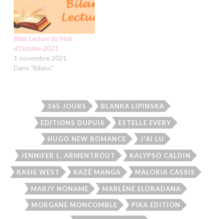
Bilan Lecture du Mois
d’Octobre 2021
1 novembre 2021
Dans "Bilans"
365 JOURS
BLANKA LIPINSKA
EDITIONS DUPUIS
ESTELLE EVERY
HUGO NEW ROMANCE
J'AI LU
JENNIFER L. ARMENTROUT
KALYPSO CALDIN
KASIE WEST
KAZÉ MANGA
MALORIA CASSIS
MARJY NONAME
MARLÈNE ELORADANA
MORGANE MONCOMBLE
PIKA EDITION