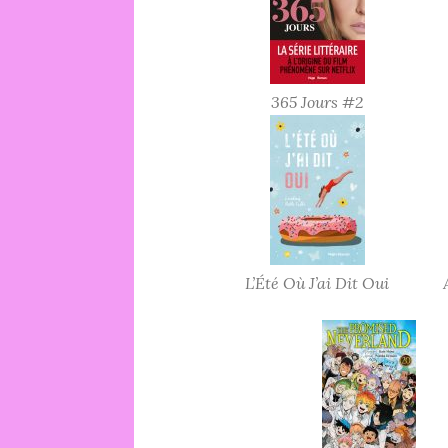
365 Jours #2
L’Été Où J’ai Dit Oui