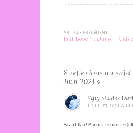
Navigation
ARTICLE PRÉCÉDENT
Is It Love ? : Daryl – Cali
de
l’article
8 réflexions au sujet
Juin 2021
»
Fifty Shades Dar
1 JUILLET 2021 À 14
Beau bilan ! Bonnes lectures en jui