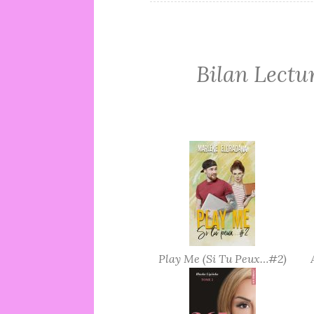
Bilan Lectu
Play Me (Si Tu Peux…#2)