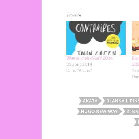
Similaire
Bilan du mois d’Août 2014
Bila
31 août 2014
20
Dans "Bilans"
1 n
Dan
AKATA
BLANKA LIPIN
HUGO NEW WAY
K. B