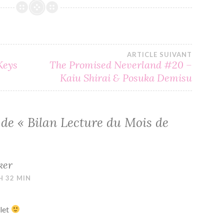
ARTICLE SUIVANT
 Keys
The Promised Neverland #20 –
Kaiu Shirai & Posuka Demisu
 de «
Bilan Lecture du Mois de
ker
 H 32 MIN
llet