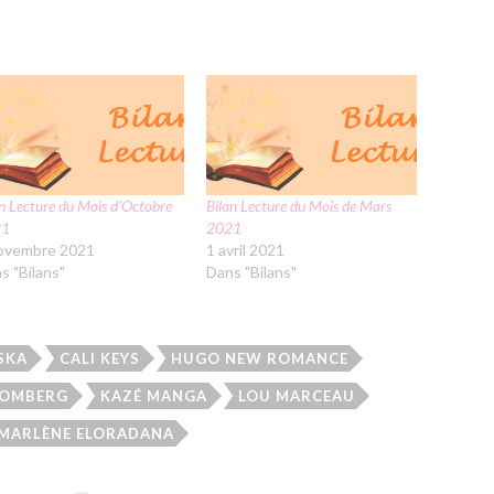
n Lecture du Mois d’Octobre
Bilan Lecture du Mois de Mars
21
2021
ovembre 2021
1 avril 2021
s "Bilans"
Dans "Bilans"
SKA
CALI KEYS
HUGO NEW ROMANCE
ROMBERG
KAZÉ MANGA
LOU MARCEAU
MARLÈNE ELORADANA