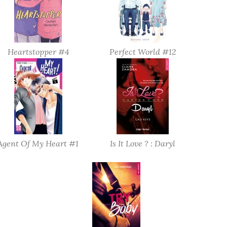
Heartstopper #4
Perfect World #12
Agent Of My Heart #1
Is It Love ? : Daryl