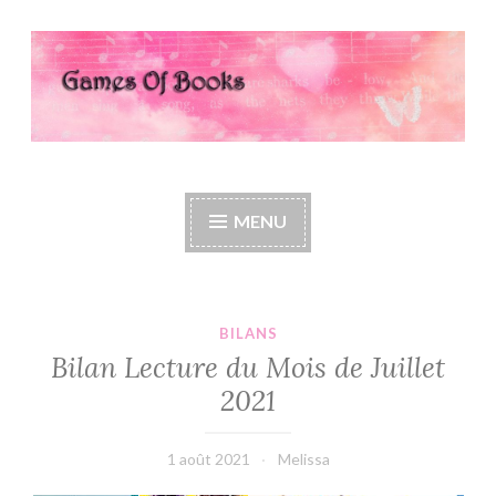
Accéder
au
contenu
principal
Games Of Books
MENU
BILANS
Bilan Lecture du Mois de Juillet
2021
1 août 2021
Melissa