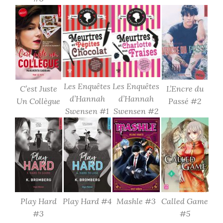
Les Enquêtes
Les Enquêtes
C’est Juste
L’Encre du
d’Hannah
d’Hannah
Un Collègue
Passé #2
Swensen #1
Swensen #2
Play Hard
Play Hard #4
Mashle #3
Called Game
#3
#5