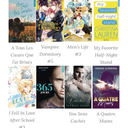
Vampire
Men’s Life
A Tous Les
My Favorite
Dormitory
#3
Cœurs Que
Half-Night
#5
J’ai Brisés
Stand
I Fell In Love
Nos Sens
A Quatre
After School
Cachés
Mains
#3