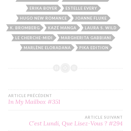
ERIKA BOYER
ESTELLE EVERY
HUGO NEW ROMANCE
JOANNE FLUKE
K. BROMBERG
KAZÉ MANGA
LAURA S. WILD
LE CHERCHE-MIDI
MARGHERITA GABBIANI
MARLÈNE ELORADANA
PIKA EDITION
Navigation
ARTICLE PRÉCÉDENT
In My Mailbox #351
de
ARTICLE SUIVANT
l’article
C’est Lundi, Que Lisez-Vous ? #294