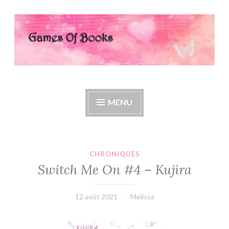
Accéder
au
contenu
principal
Games Of Books
MENU
CHRONIQUES
Switch Me On #4 – Kujira
12 août 2021
Melissa