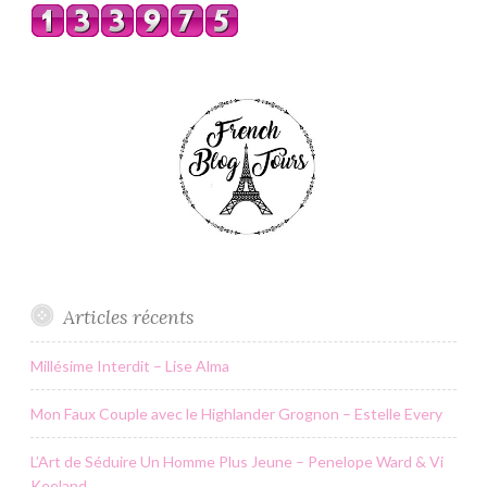
Articles récents
Millésime Interdit – Lise Alma
Mon Faux Couple avec le Highlander Grognon – Estelle Every
L’Art de Séduire Un Homme Plus Jeune – Penelope Ward & Vi
Keeland