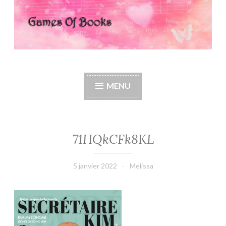
Games Of Books
MENU
71HQkCFk8KL
5 janvier 2022
Melissa