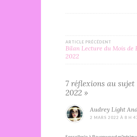
Navigation
ARTICLE PRÉCÉDENT
Bilan Lecture du Mois de 
2022
de
l’article
7 réflexions au sujet
2022
»
Audrey Light An
2 MARS 2022 À 8 H 4
Sorcellerie à Ravenwood m’intrigue