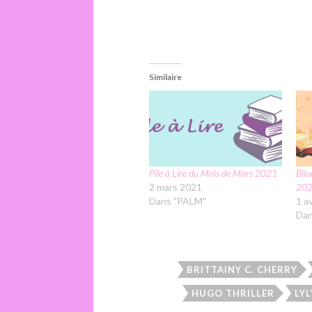
Similaire
Pile à Lire du Mois de Mars 2021
Bil
2 mars 2021
20
Dans "PALM"
1 a
Dan
BRITTAINY C. CHERRY
HUGO THRILLER
LY