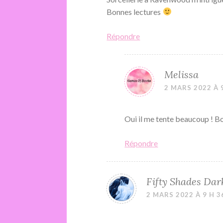
Bonnes lectures
Répondre
Melissa
2 MARS 2022 À 
Oui il me tente beaucoup ! Bo
Répondre
Fifty Shades Dar
2 MARS 2022 À 9 H 3