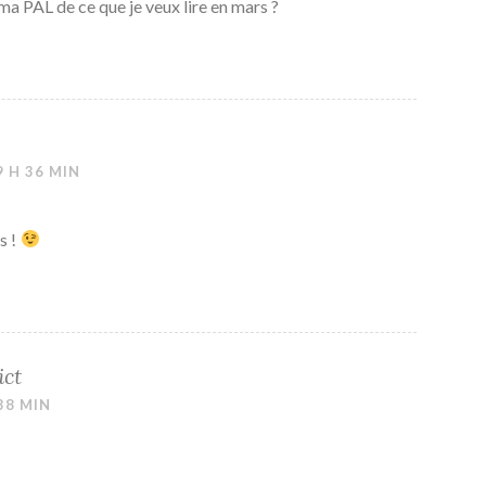
ma PAL de ce que je veux lire en mars ?
9 H 36 MIN
s !
ict
38 MIN