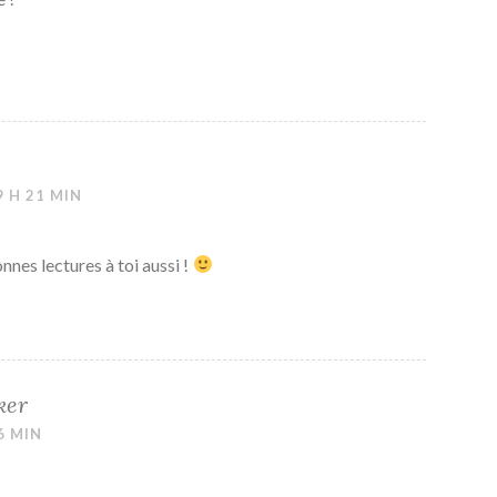
9 H 21 MIN
nnes lectures à toi aussi !
ker
6 MIN