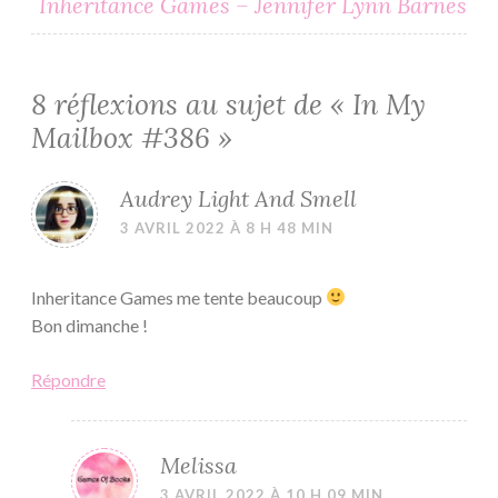
l’article
Inheritance Games – Jennifer Lynn Barnes
8 réflexions au sujet de «
In My
Mailbox #386
»
Audrey Light And Smell
3 AVRIL 2022 À 8 H 48 MIN
Inheritance Games me tente beaucoup
Bon dimanche !
Répondre
Melissa
3 AVRIL 2022 À 10 H 09 MIN