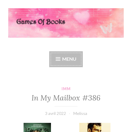
Accéder
au
contenu
principal
Games Of Books
MENU
IMM
In My Mailbox #386
3 avril 2022
Melissa