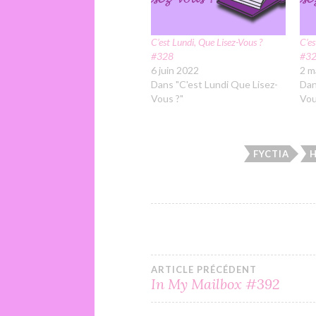
C’est Lundi, Que Lisez-Vous ?
C’es
#328
#3
6 juin 2022
2 m
Dans "C'est Lundi Que Lisez-
Dan
Vous ?"
Vou
FYCTIA
Navigation
ARTICLE PRÉCÉDENT
In My Mailbox #392
de