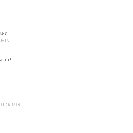
ker
3 MIN
 toi !
 H 15 MIN