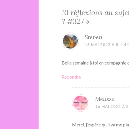
l’article
10 réflexions au suje
? #327
»
Steven
16 MAI 2022 À 8 H 4
Belle semaine à toi en compagnie 
Répondre
Melissa
16 MAI 2022 À 8
Merci, j’espère qu’il va me pla