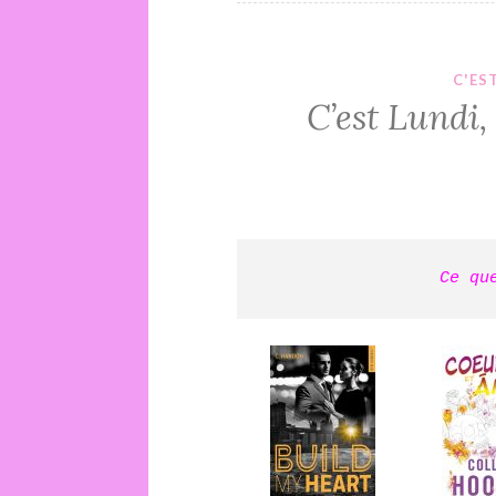
C'ES
C’est Lundi
Ce qu