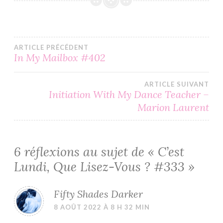
Navigation
ARTICLE PRÉCÉDENT
In My Mailbox #402
de
ARTICLE SUIVANT
l’article
Initiation With My Dance Teacher –
Marion Laurent
6 réflexions au sujet de «
C’est
Lundi, Que Lisez-Vous ? #333
»
Fifty Shades Darker
8 AOÛT 2022 À 8 H 32 MIN