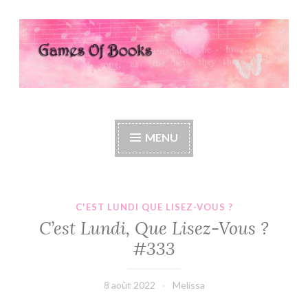
Accéder
au
contenu
principal
Games Of Books
MENU
C'EST LUNDI QUE LISEZ-VOUS ?
C’est Lundi, Que Lisez-Vous ?
#333
8 août 2022
Melissa