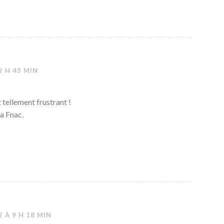
2 H 43 MIN
t tellement frustrant !
la Fnac.
 À 9 H 18 MIN