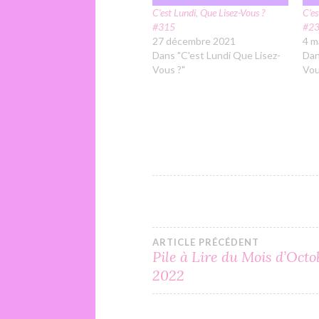
C’est Lundi, Que Lisez-Vous ?
C’es
#315
#2
27 décembre 2021
4 m
Dans "C'est Lundi Que Lisez-
Dan
Vous ?"
Vou
Navigation
ARTICLE PRÉCÉDENT
Pile à Lire du Mois d’Octo
2022
de
l’article