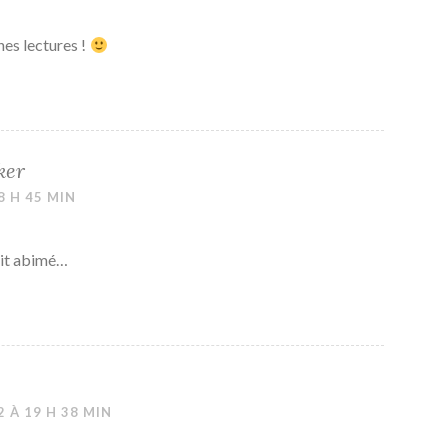
nes lectures !
ker
8 H 45 MIN
oit abimé…
 À 19 H 38 MIN