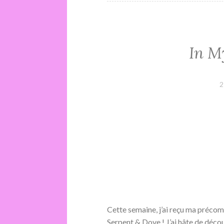
In M
2
Cette semaine, j’ai reçu ma préc
Serpent & Dove ! J’ai hâte de décou