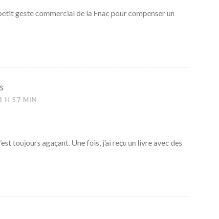
n petit geste commercial de la Fnac pour compenser un
s
1 H 57 MIN
st toujours agaçant. Une fois, j’ai reçu un livre avec des