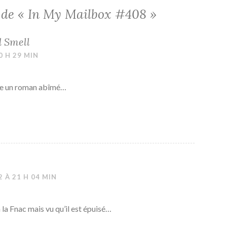
 de «
In My Mailbox #408
»
d Smell
0 H 29 MIN
ble un roman abîmé…
 À 21 H 04 MIN
à la Fnac mais vu qu’il est épuisé…