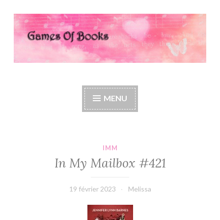
Accéder
au
contenu
principal
Games Of Books
MENU
IMM
In My Mailbox #421
19 février 2023
Melissa