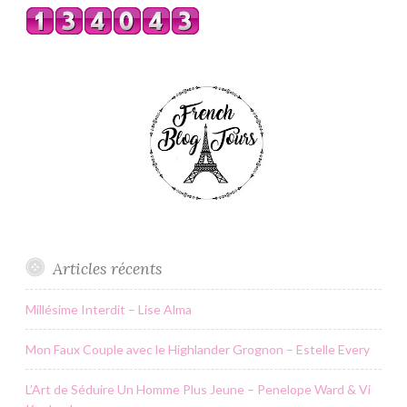
Articles récents
Millésime Interdit – Lise Alma
Mon Faux Couple avec le Highlander Grognon – Estelle Every
L’Art de Séduire Un Homme Plus Jeune – Penelope Ward & Vi