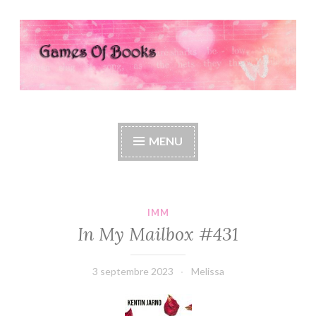
Accéder
au
contenu
principal
Games Of Books
MENU
IMM
In My Mailbox #431
3 septembre 2023
Melissa