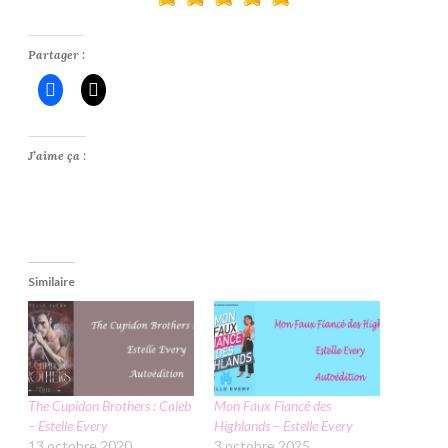
Partager :
J’aime ça :
Similaire
The Cupidon Brothers : Caleb
Mon Faux Fiancé des
– Estelle Every
Highlands – Estelle Every
13 octobre 2020
3 octobre 2025