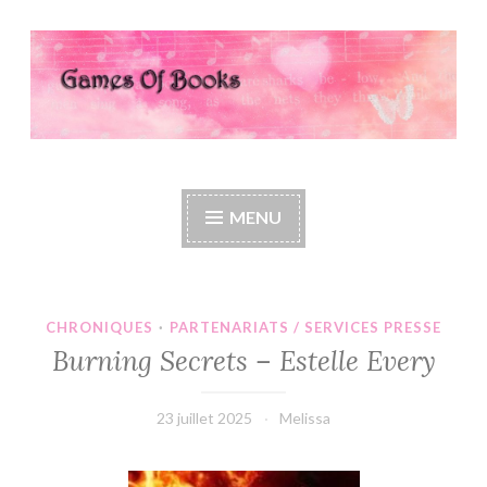
Accéder
au
contenu
principal
Games Of Books
MENU
CHRONIQUES
·
PARTENARIATS / SERVICES PRESSE
Burning Secrets – Estelle Every
23 juillet 2025
Melissa