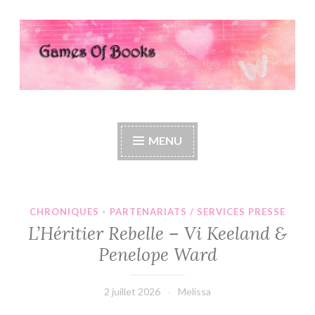
Accéder
au
contenu
principal
Games Of Books
MENU
CHRONIQUES
·
PARTENARIATS / SERVICES PRESSE
L’Héritier Rebelle – Vi Keeland &
Penelope Ward
2 juillet 2026
Melissa