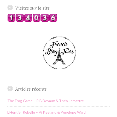
Visites sur le site
Articles récents
The Frog Game – R.B Devaux & Théo Lemattre
L’Héritier Rebelle – Vi Keeland & Penelope Ward