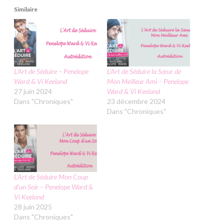
Similaire
L’Art de Séduire – Penelope
L’Art de Séduire la Sœur de
Ward & Vi Keeland
Mon Meilleur Ami – Penelope
27 juin 2024
Ward & Vi Keeland
Dans "Chroniques"
23 décembre 2024
Dans "Chroniques"
L’Art de Séduire Mon Coup
d’un Soir – Penelope Ward &
Vi Keeland
28 juin 2025
Dans "Chroniques"