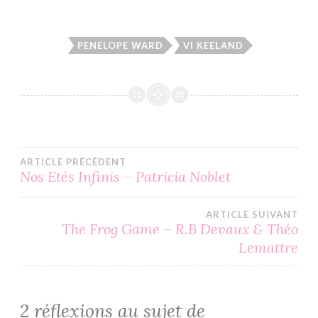
PENELOPE WARD
VI KEELAND
Navigation
ARTICLE PRÉCÉDENT
Nos Etés Infinis – Patricia Noblet
de
ARTICLE SUIVANT
l’article
The Frog Game – R.B Devaux & Théo
Lemattre
2 réflexions au sujet de