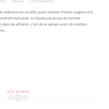
2021
Melissa
5 commentaires
lle redresse ma société, pour ramener Marks Lingerie à la
eviendrait mon amie. Je n’avais pas prévu de tomber
dans les affaires, c’est de ne jamais avoir de relation
y en…
Love
Lire la suite
In
Lingerie