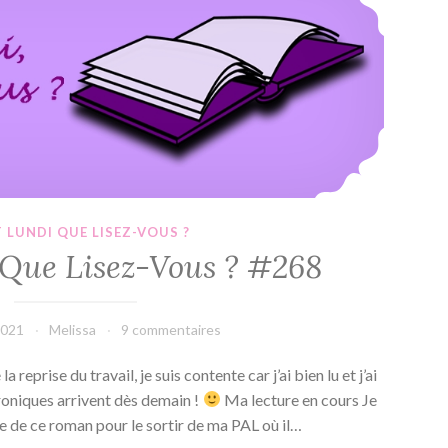
#269
T LUNDI QUE LISEZ-VOUS ?
, Que Lisez-Vous ? #268
2021
Melissa
9 commentaires
 reprise du travail, je suis contente car j’ai bien lu et j’ai
hroniques arrivent dès demain !
Ma lecture en cours Je
he de ce roman pour le sortir de ma PAL où il…