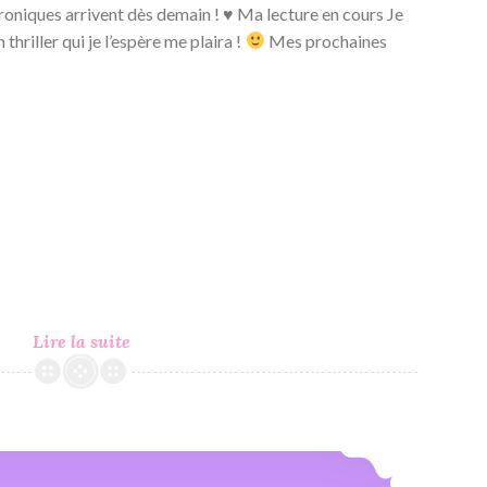
chroniques arrivent dès demain ! ♥ Ma lecture en cours Je
hriller qui je l’espère me plaira !
Mes prochaines
C’est
Lire la suite
Lundi,
Que
Lisez-
Vous
C’est Lundi, Que Lisez-Vous ? #268
?