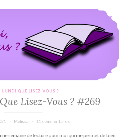
–
Alessandra
C’est Lundi, Que Lisez-Vous ? #269
Torre
T LUNDI QUE LISEZ-VOUS ?
, Que Lisez-Vous ? #269
2021
Melissa
11 commentaires
bonne semaine de lecture pour moi qui me permet de bien