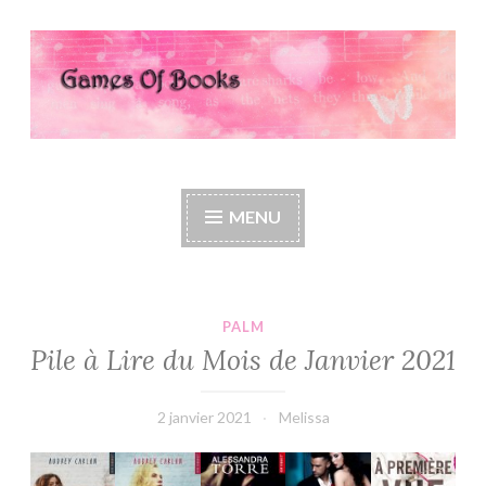
Accéder
au
contenu
principal
Games Of Books
MENU
PALM
Pile à Lire du Mois de Janvier 2021
2 janvier 2021
Melissa