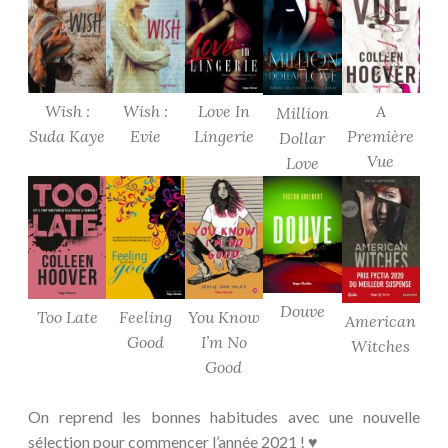
Wish :
Wish :
Love In
A
Million
Suda Kaye
Evie
Lingerie
Première
Dollar
Vue
Love
Douve
Too Late
Feeling
You Know
American
Good
I’m No
Witches
Good
On reprend les bonnes habitudes avec une nouvelle
sélection pour commencer l’année 2021 ! ♥