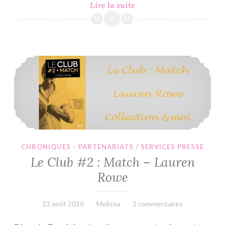
In
Lire la suite
My
Mailbox
#111
Le Club #2 : Match – Lauren Rowe
CHRONIQUES
·
PARTENARIATS / SERVICES PRESSE
Le Club #2 : Match – Lauren
Rowe
23 août 2016
Melissa
2 commentaires