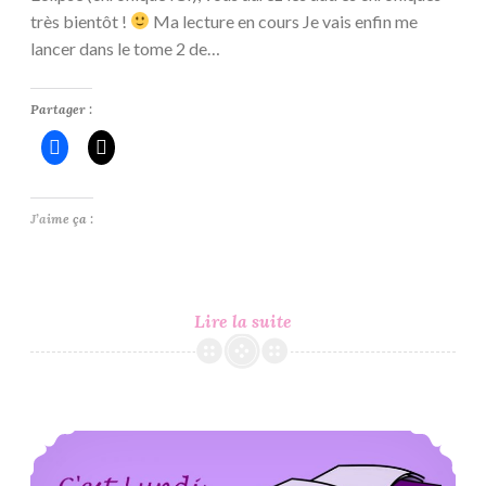
très bientôt !
Ma lecture en cours Je vais enfin me
lancer dans le tome 2 de…
Partager :
J’aime ça :
C’est
Lire la suite
Lundi,
Que
Lisez-
Vous
C’est Lundi, Que Lisez-Vous ? #89
?
#90