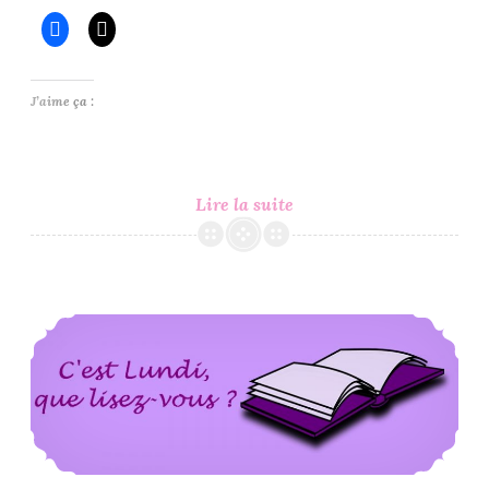
J’aime ça :
C’est
Lire la suite
Lundi,
Que
Lisez-
Vous
C’est Lundi, Que Lisez-Vous ? #88
?
#89