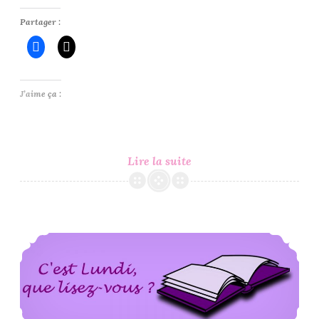
Partager :
J’aime ça :
C’est
Lire la suite
Lundi,
Que
Lisez-
Vous
C’est Lundi, Que Lisez-Vous ? #76
?
#77