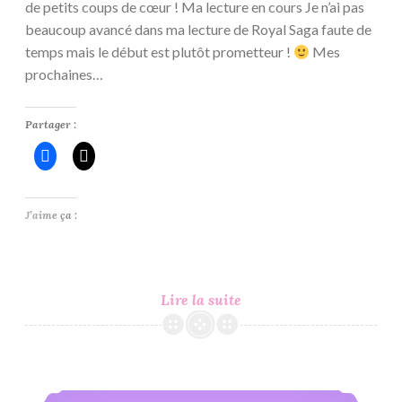
de petits coups de cœur ! Ma lecture en cours Je n’ai pas
beaucoup avancé dans ma lecture de Royal Saga faute de
temps mais le début est plutôt prometteur !
Mes
prochaines…
Partager :
J’aime ça :
C’est
Lire la suite
Lundi,
Que
Lisez-
Vous
C’est Lundi, Que Lisez-Vous ? #77