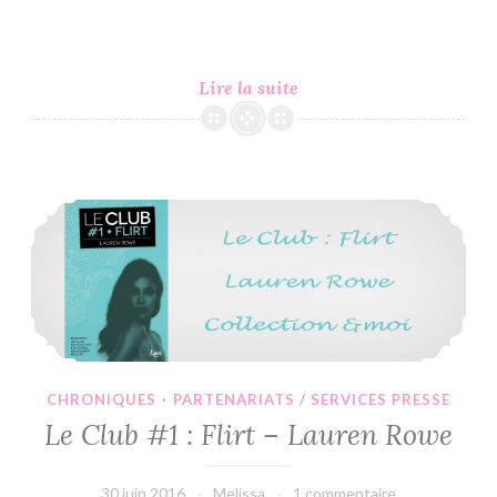
C’est
Lire la suite
Lundi,
Que
Lisez-
Vous
Le Club #1 : Flirt – Lauren Rowe
?
#88
CHRONIQUES
·
PARTENARIATS / SERVICES PRESSE
Le Club #1 : Flirt – Lauren Rowe
30 juin 2016
Melissa
1 commentaire