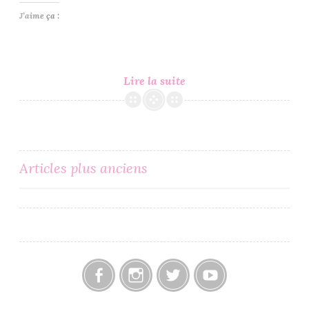
J’aime ça :
C’est
Lire la suite
Lundi,
Que
Lisez-
Vous
Navigation
Articles plus anciens
?
#76
des
articles
Facebook
Instagram
Twitter
Youtube