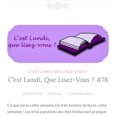
Club
#1
:
Flirt
C’est Lundi, Que Lisez-Vous ? #78
–
Lauren
Rowe
C'EST LUNDI QUE LISEZ-VOUS ?
C’est Lundi, Que Lisez-Vous ? #78
23 mai 2016
Melissa
7 commentaires
Ce que j’ai lu cette semaine De très bonnes lectures cette
semaine ! Les trois parutions de chez Nisha sont presque