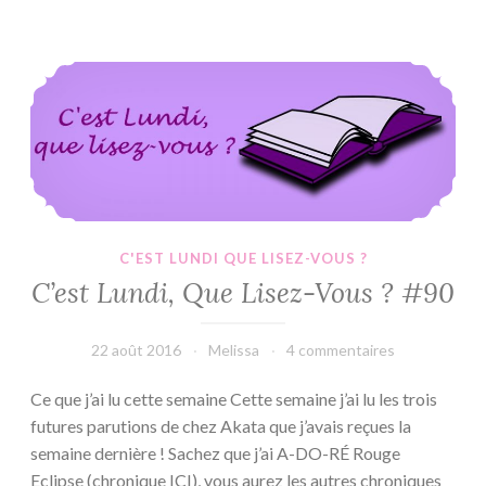
#2
:
Match
C’est Lundi, Que Lisez-Vous ? #90
–
Lauren
Rowe
C'EST LUNDI QUE LISEZ-VOUS ?
C’est Lundi, Que Lisez-Vous ? #90
22 août 2016
Melissa
4 commentaires
Ce que j’ai lu cette semaine Cette semaine j’ai lu les trois
futures parutions de chez Akata que j’avais reçues la
semaine dernière ! Sachez que j’ai A-DO-RÉ Rouge
Eclipse (chronique ICI), vous aurez les autres chroniques