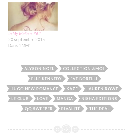
In My Mailbox #62
20 septembre 2015
Dans "IMM"
ALYSON NOEL
COLLECTION &MOI
ELLE KENNEDY
EVE BORELLI
HUGO NEW ROMANCE
KAZE
LAUREN ROWE
LE CLUB
LOVE
MANGA
NISHA EDITIONS
QQ SWEEPER
RIVALITÉ
THE DEAL