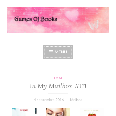
Accéder
au
contenu
principal
Games Of Books
MENU
IMM
In My Mailbox #111
4 septembre 2016
Melissa