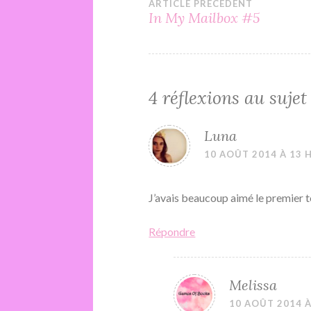
Navigation
ARTICLE PRÉCÉDENT
In My Mailbox #5
de
l’article
4 réflexions au sujet
Luna
10 AOÛT 2014 À 13 
J’avais beaucoup aimé le premier t
Répondre
Melissa
10 AOÛT 2014 À