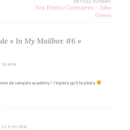
ARTICLE SUIVANT
Nos Etoiles Contraires – John
Green
 de «
In My Mailbox #6
»
H 38 MIN
ome de vampire academy ! J’espère qu’il te plaira
 13 H 45 MIN