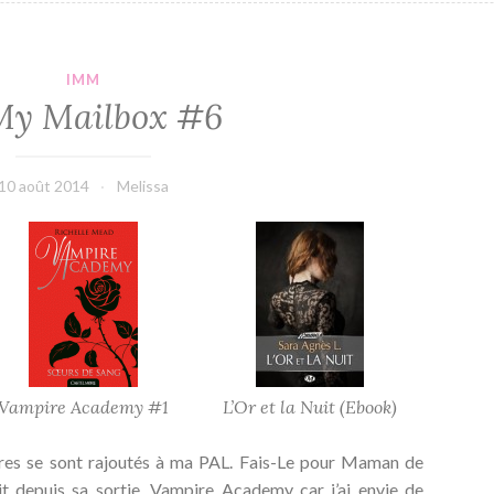
IMM
My Mailbox #6
10 août 2014
Melissa
Vampire Academy #1
L’Or et la Nuit (Ebook)
tres se sont rajoutés à ma PAL. Fais-Le pour Maman de
it depuis sa sortie, Vampire Academy car j’ai envie de