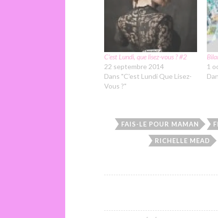
C’est Lundi, que lisez-vous ? #2
Bil
22 septembre 2014
1 o
Dans "C'est Lundi Que Lisez-
Dan
Vous ?"
FAIS-LE POUR MAMAN
F
RICHELLE MEAD