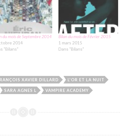
an du mois de Septembre 2014
Bilan du mois de Février 2015
ctobre 2014
1 mars 2015
s "Bilans"
Dans "Bilans"
RANÇOIS XAVIER DILLARD
L'OR ET LA NUIT
SARA AGNES L
VAMPIRE ACADEMY