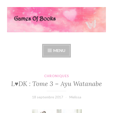
Accéder
au
contenu
principal
Games Of Books
MENU
CHRONIQUES
L♥DK : Tome 3 – Ayu Watanabe
18 septembre 2017
Melissa