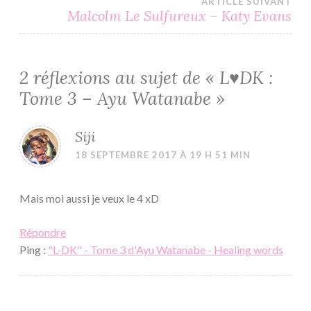
ARTICLE SUIVANT
l’article
Malcolm Le Sulfureux – Katy Evans
2 réflexions au sujet de «
L♥DK :
Tome 3 – Ayu Watanabe
»
Siji
18 SEPTEMBRE 2017 À 19 H 51 MIN
Mais moi aussi je veux le 4 xD
Répondre
Ping :
"L-DK" - Tome 3 d'Ayu Watanabe - Healing words