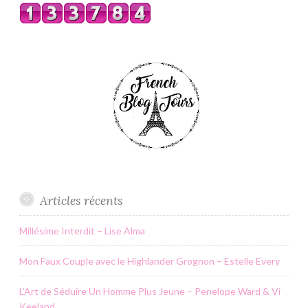
Articles récents
Millésime Interdit – Lise Alma
Mon Faux Couple avec le Highlander Grognon – Estelle Every
L’Art de Séduire Un Homme Plus Jeune – Penelope Ward & Vi
Keeland