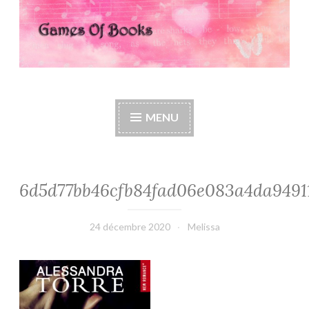
Games Of Books
MENU
6d5d77bb46cfb84fad06e083a4da94911
24 décembre 2020
Melissa