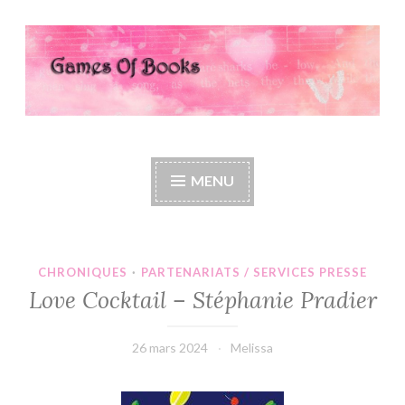
Accéder
au
contenu
principal
Games Of Books
MENU
CHRONIQUES
·
PARTENARIATS / SERVICES PRESSE
Love Cocktail – Stéphanie Pradier
26 mars 2024
Melissa