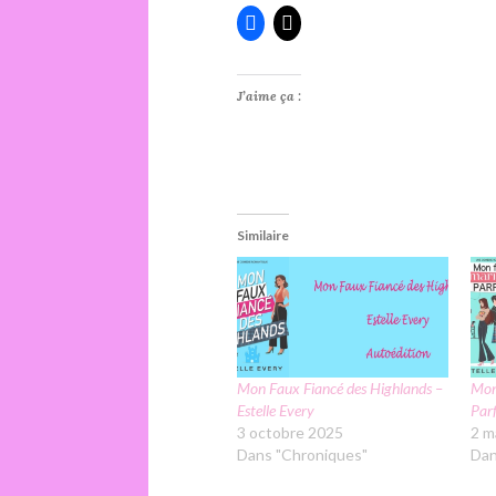
J’aime ça :
Similaire
Mon Faux Fiancé des Highlands –
Mon
Estelle Every
Parf
3 octobre 2025
2 m
Dans "Chroniques"
Dan