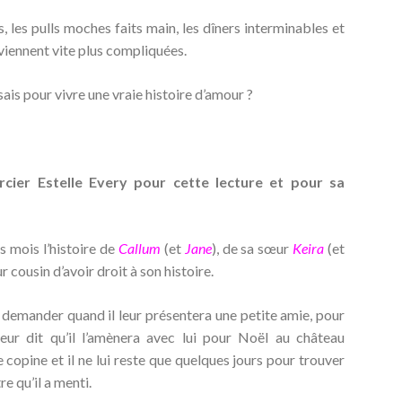
s, les pulls moches faits main, les dîners interminables et
viennent vite plus compliquées.
ssais pour vivre une vraie histoire d’amour ?
rcier Estelle Every pour cette lecture et pour sa
s mois l’histoire de
Callum
(et
Jane
), de sa sœur
Keira
(et
r cousin d’avoir droit à son histoire.
ui demander quand il leur présentera une petite amie, pour
eur dit qu’il l’amènera avec lui pour Noël au château
 copine et il ne lui reste que quelques jours pour trouver
re qu’il a menti.