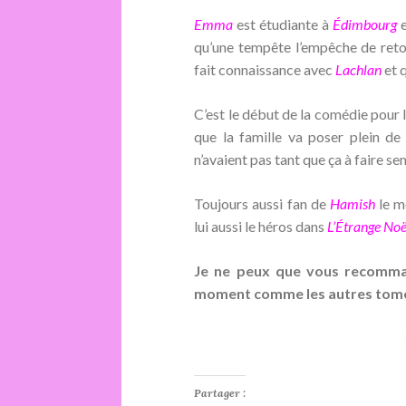
Emma
est étudiante à
Édimbourg
e
qu’une tempête l’empêche de reto
fait connaissance avec
Lachlan
et 
C’est le début de la comédie pour l
que la famille va poser plein de 
n’avaient pas tant que ça à faire s
Toujours aussi fan de
Hamish
le mo
lui aussi le héros dans
L’Étrange No
Je ne peux que vous recommand
moment comme les autres tomes 
Partager :