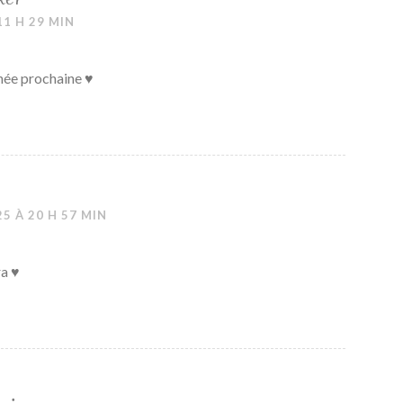
11 H 29 MIN
nnée prochaine ♥
5 À 20 H 57 MIN
ra ♥