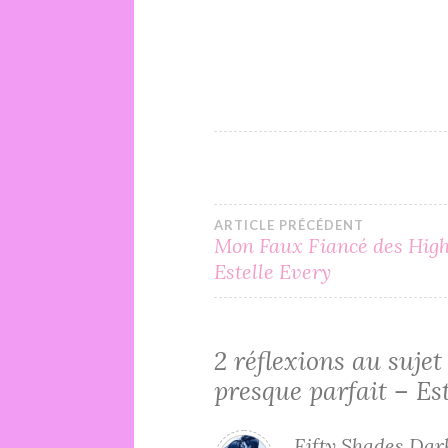
Navigation
ARTICLE PRÉCÉDENT
Mon Faux Fiancé des Hig
Estelle Every
de
l’article
2 réflexions au sujet
presque parfait – Es
Fifty Shades Dar