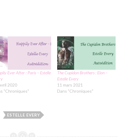
ily Ever After : Paris – Estelle
The Cupidon Brothers : Elon –
ry
Estelle Every
avril 2020
11 mars 2021
s "Chroniques"
Dans "Chroniques"
ESTELLE EVERY