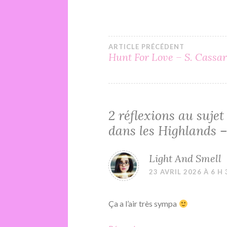
Navigation
ARTICLE PRÉCÉDENT
Hunt For Love – S. Cassa
de
l’article
2 réflexions au sujet
dans les Highlands –
Light And Smell
23 AVRIL 2026 À 6 H
Ça a l’air très sympa